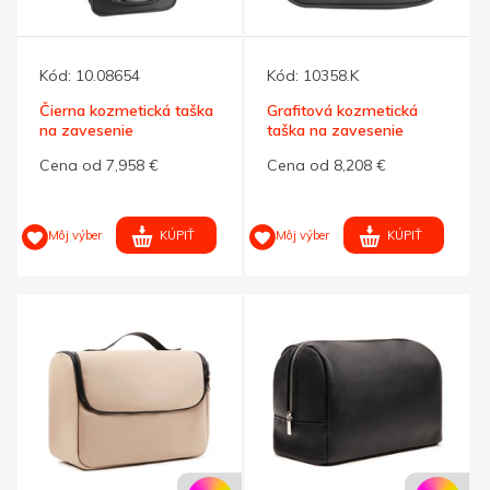
Kód:
10.08654
Kód:
10358.K
Čierna kozmetická taška
Grafitová kozmetická
na zavesenie
taška na zavesenie
Cena od 7,958 €
Cena od 8,208 €
KÚPIŤ
KÚPIŤ
Môj výber
Môj výber