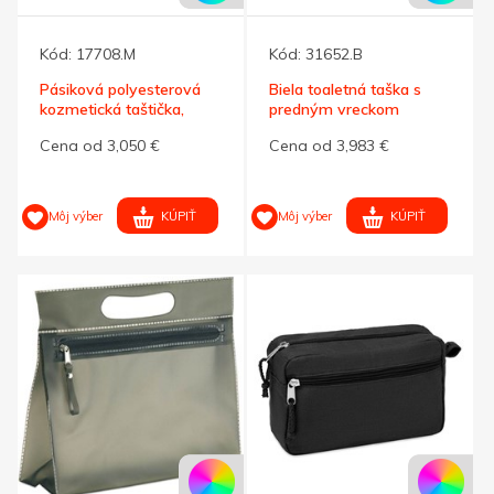
Kód:
17708.M
Kód:
31652.B
Pásiková polyesterová
Biela toaletná taška s
kozmetická taštička,
predným vreckom
modrá
Cena od 3,050 €
Cena od 3,983 €
KÚPIŤ
KÚPIŤ
Môj výber
Môj výber