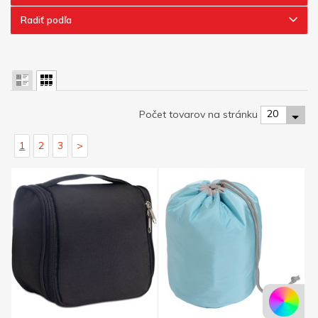
Radiť podľa
20
Počet tovarov na stránku
1
2
3
>