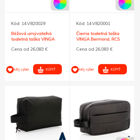
Kód:
14.V820029
Kód:
14.V820001
Béžová umývateľná
Čierna toaletná taška
toaletná taška VINGA
VINGA Bermond, RCS
Baltimore
recykl.PU
Cena od 26,083 €
Cena od 26,083 €
KÚPIŤ
KÚPIŤ
Môj výber
Môj výber