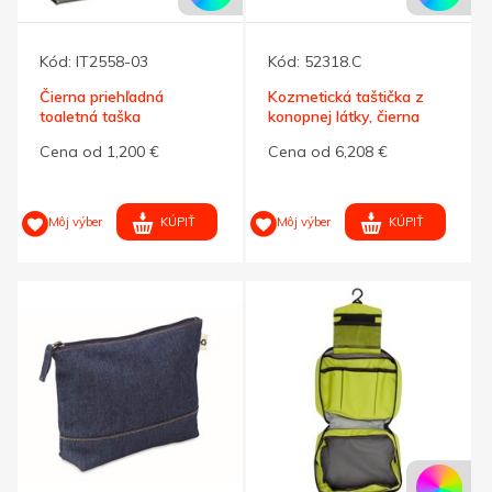
Kód:
IT2558-03
Kód:
52318.C
Čierna priehľadná
Kozmetická taštička z
toaletná taška
konopnej látky, čierna
Cena od 1,200 €
Cena od 6,208 €
KÚPIŤ
KÚPIŤ
Môj výber
Môj výber