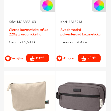
Kód:
MO6853-03
Kód:
16132.M
Čierna kozmetická taška
Svetlomodrá
220g z organickejho
polyesterová kozmetická
plátna
taška na zips
Cena od 5,583 €
Cena od 6,042 €
KÚPIŤ
KÚPIŤ
Môj výber
Môj výber