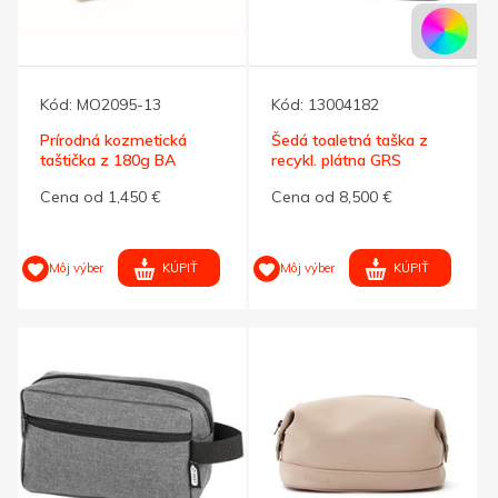
Kód:
MO2095-13
Kód:
13004182
Prírodná kozmetická
Šedá toaletná taška z
taštička z 180g BA
recykl. plátna GRS
Cena od 1,450 €
Cena od 8,500 €
KÚPIŤ
KÚPIŤ
Môj výber
Môj výber