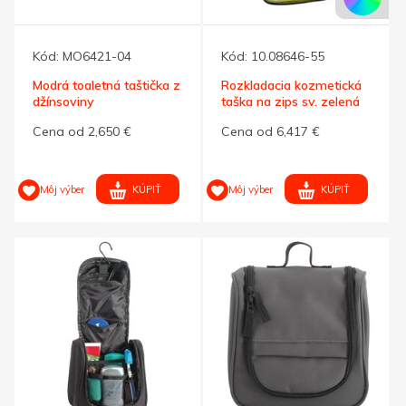
Kód:
MO6421-04
Kód:
10.08646-55
Modrá toaletná taštička z
Rozkladacia kozmetická
džínsoviny
taška na zips sv. zelená
Cena od 2,650 €
Cena od 6,417 €
KÚPIŤ
KÚPIŤ
Môj výber
Môj výber