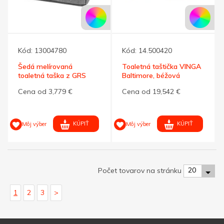
Kód:
13004780
Kód:
14.500420
Šedá melírovaná
Toaletná taštička VINGA
toaletná taška z GRS
Baltimore, béžová
RPET, 1,5 l
Cena od 3,779 €
Cena od 19,542 €
KÚPIŤ
KÚPIŤ
Môj výber
Môj výber
20
Počet tovarov na stránku
1
2
3
>