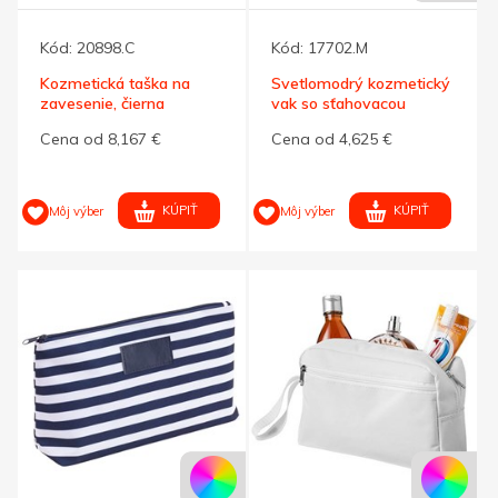
Kód:
20898.C
Kód:
17702.M
Kozmetická taška na
Svetlomodrý kozmetický
zavesenie, čierna
vak so sťahovacou
šnúrkou
Cena od 8,167 €
Cena od 4,625 €
KÚPIŤ
KÚPIŤ
Môj výber
Môj výber