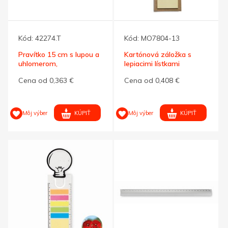
Kód:
42274.T
Kód:
MO7804-13
Pravítko 15 cm s lupou a
Kartónová záložka s
uhlomerom,
lepiacimi lístkami
transparentná
Cena od 0,363 €
Cena od 0,408 €
KÚPIŤ
KÚPIŤ
Môj výber
Môj výber