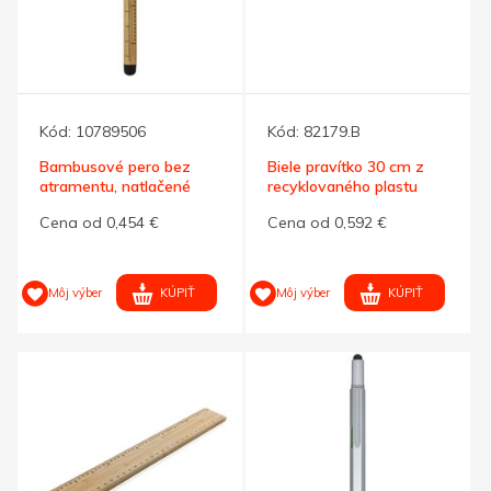
Kód:
10789506
Kód:
82179.B
Bambusové pero bez
Biele pravítko 30 cm z
atramentu, natlačené
recyklovaného plastu
pravítko
Cena od 0,454 €
Cena od 0,592 €
KÚPIŤ
KÚPIŤ
Môj výber
Môj výber