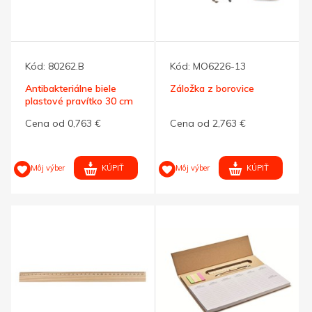
Kód:
80262.B
Kód:
MO6226-13
Antibakteriálne biele
Záložka z borovice
plastové pravítko 30 cm
Cena od 0,763 €
Cena od 2,763 €
KÚPIŤ
KÚPIŤ
Môj výber
Môj výber