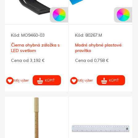
Kód:
MO9460-03
Kód:
80267.M
Čierna ohybná záložka s
Modré ohybné plastové
LED svetlom
pravítko
Cena od 3,192 €
Cena od 0,758 €
KÚPIŤ
KÚPIŤ
Môj výber
Môj výber