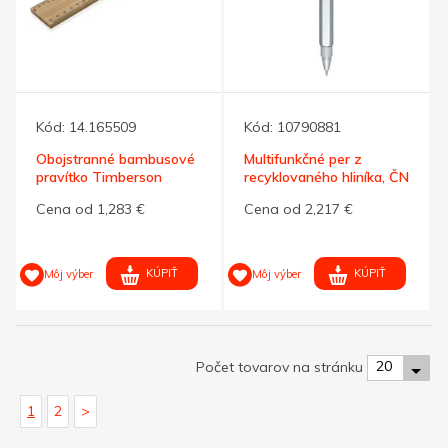
Kód:
14.165509
Kód:
10790881
Obojstranné bambusové
Multifunkčné per z
pravítko Timberson
recyklovaného hliníka, ČN
30cm
Cena od 1,283 €
Cena od 2,217 €
KÚPIŤ
KÚPIŤ
Môj výber
Môj výber
20
Počet tovarov na stránku
1
2
>