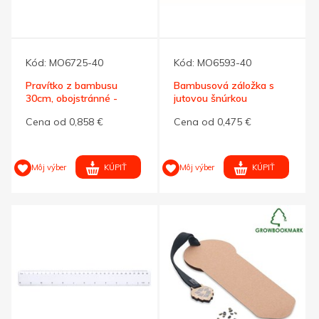
Kód:
MO6725-40
Kód:
MO6593-40
Pravítko z bambusu
Bambusová záložka s
30cm, obojstránné -
jutovou šnúrkou
cm/palce
Cena od 0,858 €
Cena od 0,475 €
KÚPIŤ
KÚPIŤ
Môj výber
Môj výber