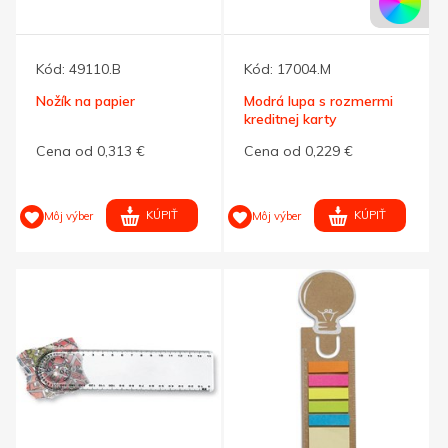
Kód:
49110.B
Kód:
17004.M
Nožík na papier
Modrá lupa s rozmermi
kreditnej karty
Cena od 0,313 €
Cena od 0,229 €
KÚPIŤ
KÚPIŤ
Môj výber
Môj výber