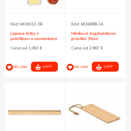
Kód:
MO6512-06
Kód:
MO6698-16
Lepiace lístky s
Hliníkové trojuholníkové
pravítkom a semienkami
pravítko 30cm
maku
Cena od 1,063 €
Cena od 2,967 €
KÚPIŤ
KÚPIŤ
Môj výber
Môj výber