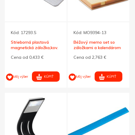
Kód:
17293.S
Kód:
MO9394-13
Strieborná plastová
Béžový memo set so
magnetická záložka,kov.
záložkami a kalendárom
vzhľad
Cena od 0,433 €
Cena od 2,763 €
KÚPIŤ
KÚPIŤ
Môj výber
Môj výber