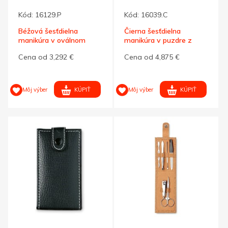
Kód:
16129.P
Kód:
16039.C
Béžová šesťdielna
Čierna šesťdielna
manikúra v oválnom
manikúra v puzdre z
puzdre z PVC
umelej kože
Cena od 3,292 €
Cena od 4,875 €
KÚPIŤ
KÚPIŤ
Môj výber
Môj výber