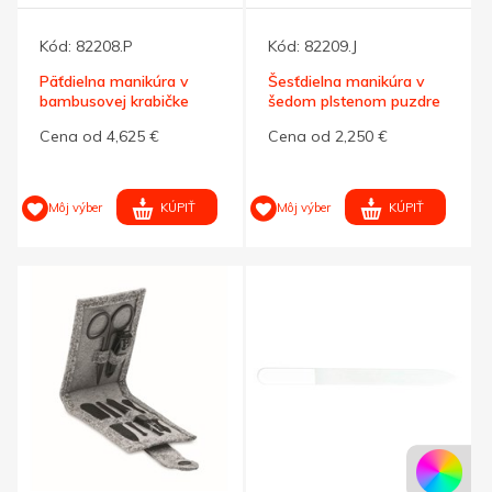
Kód:
82208.P
Kód:
82209.J
Päťdielna manikúra v
Šesťdielna manikúra v
bambusovej krabičke
šedom plstenom puzdre
RPET
Cena od 4,625 €
Cena od 2,250 €
KÚPIŤ
KÚPIŤ
Môj výber
Môj výber