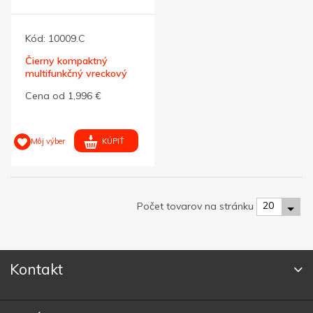
Kód:
10009.C
Čierny kompaktný
multifunkčný vreckový
nôž
Cena od 1,996 €
KÚPIŤ
Môj výber
20
Počet tovarov na stránku
Kontakt