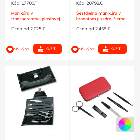
Kód:
17700.T
Kód:
20798.C
Manikúra v
Šesťdielna manikúra v
transparentnej plastovej
hranatom puzdre, čierna
tube
Cena od 2,025 €
Cena od 2,458 €
KÚPIŤ
KÚPIŤ
Môj výber
Môj výber