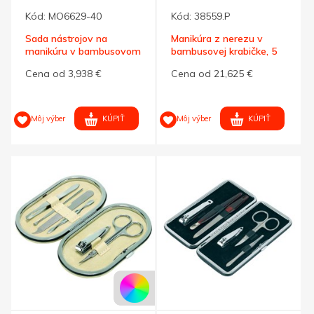
Kód:
MO6629-40
Kód:
38559.P
Sada nástrojov na
Manikúra z nerezu v
manikúru v bambusovom
bambusovej krabičke, 5
puzdre
dielov
Cena od 3,938 €
Cena od 21,625 €
KÚPIŤ
KÚPIŤ
Môj výber
Môj výber