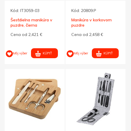
Kód:
IT3059-03
Kód:
20809.P
Šesťdielna manikúra v
Manikúra v korkovom
puzdre, čierna
puzdre
Cena od 2,421 €
Cena od 2,458 €
KÚPIŤ
KÚPIŤ
Môj výber
Môj výber