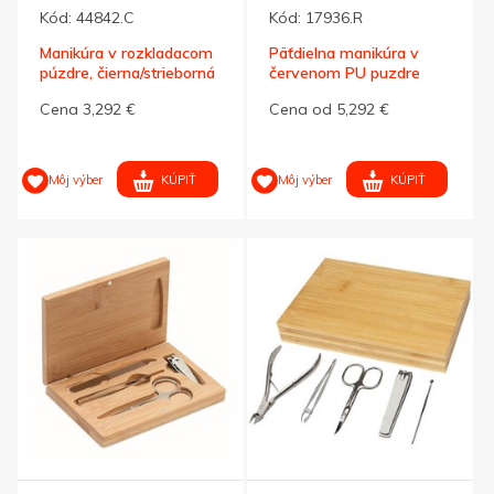
Kód:
44842.C
Kód:
17936.R
Manikúra v rozkladacom
Päťdielna manikúra v
púzdre, čierna/strieborná
červenom PU puzdre
Cena 3,292 €
Cena od 5,292 €
KÚPIŤ
KÚPIŤ
Môj výber
Môj výber