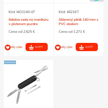
Kód:
MO2140-07
Kód:
46216.T
6dielna sada na manikúru
Sklenený pilník 140 mm s
v plstenom puzdre
PVC obalom
Cena od 2,625 €
Cena od 1,271 €
KÚPIŤ
KÚPIŤ
Môj výber
Môj výber
NOVINKA